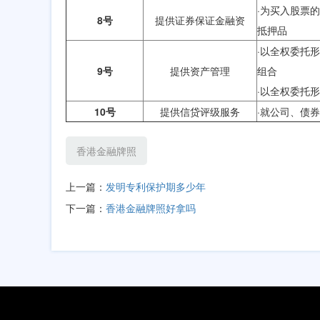
·为买入股票
8号
提供证券保证金融资
抵押品
·以全权委托
9号
提供资产管理
组合
·以全权委托
10号
提供信贷评级服务
·就公司、债
香港金融牌照
上一篇：
发明专利保护期多少年
下一篇：
香港金融牌照好拿吗