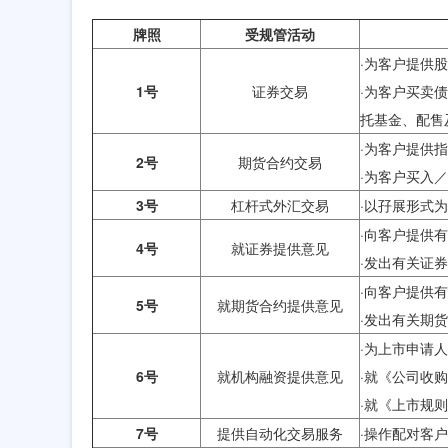
牌照
受规管活动
·为客户提供
1号
证券交易
·为客户买卖
托基金、配售
·为客户提供
2号
期货合约交易
·为客户买入
3号
杠杆式外汇交易
·以孖展形式
·向客户提供
4号
就证券提供意见
·发出有关证
·向客户提供
5号
就期货合约提供意见
·发出有关期
·为上市申请
6号
就机构融资提供意见
·就《公司收
·就《上市规
7号
提供自动化交易服务
·操作配对客