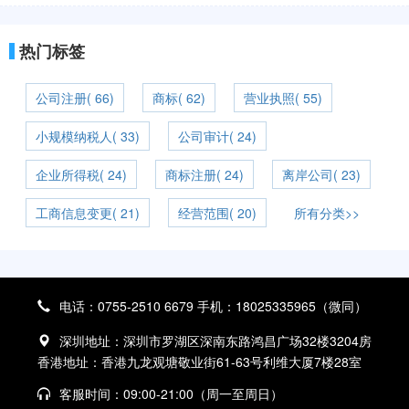
热门标签
公司注册( 66)
商标( 62)
营业执照( 55)
小规模纳税人( 33)
公司审计( 24)
企业所得税( 24)
商标注册( 24)
离岸公司( 23)
工商信息变更( 21)
经营范围( 20)
所有分类>>
电话：0755-2510 6679 手机：18025335965（微同）
深圳地址：深圳市罗湖区深南东路鸿昌广场32楼3204房
香港地址：香港九龙观塘敬业街61-63号利维大厦7楼28室
客服时间：09:00-21:00（周一至周日）