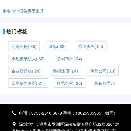
财务审计报告哪里出具
热门标签
公司注册( 66)
商标( 62)
营业执照( 55)
小规模纳税人( 33)
公司审计( 24)
企业所得税( 24)
商标注册( 24)
离岸公司( 23)
工商信息变更( 21)
经营范围( 20)
所有分类>>
电话：0755-2510 6679 手机：18025335965（微同）
深圳地址：深圳市罗湖区深南东路鸿昌广场32楼3204房
香港地址：香港九龙观塘敬业街61-63号利维大厦7楼28室