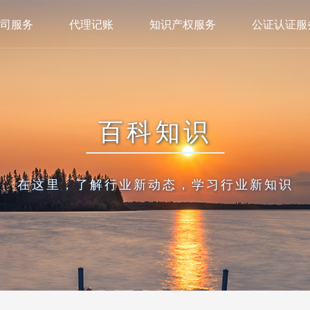
司服务
代理记账
知识产权服务
公证认证服
百科知识
在这里，了解行业新动态，学习行业新知识