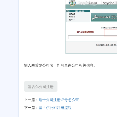
输入塞舌尔公司名，即可查询公司相关信息。
塞舌尔公司注册
上一篇：
瑞士公司注册证号怎么查
下一篇：
塞舌尔公司注册流程