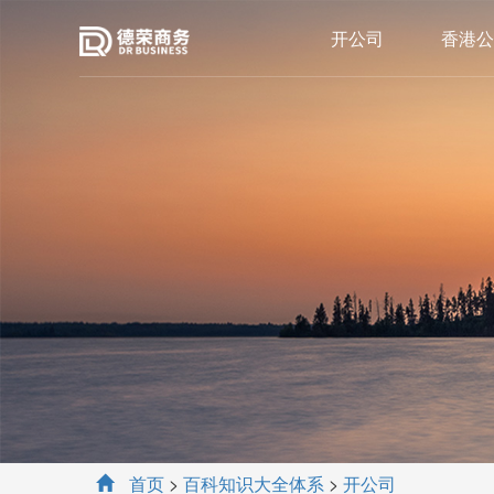
开公司
香港公
首页
>
百科知识大全体系
>
开公司