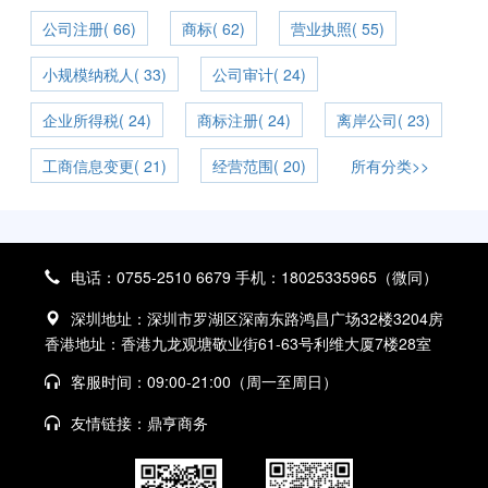
公司注册( 66)
商标( 62)
营业执照( 55)
小规模纳税人( 33)
公司审计( 24)
企业所得税( 24)
商标注册( 24)
离岸公司( 23)
工商信息变更( 21)
经营范围( 20)
所有分类>>
电话：0755-2510 6679 手机：18025335965（微同）
深圳地址：深圳市罗湖区深南东路鸿昌广场32楼3204房
香港地址：香港九龙观塘敬业街61-63号利维大厦7楼28室
客服时间：09:00-21:00（周一至周日）
友情链接：
鼎亨商务