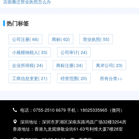
店面搬迁营业执照怎么办
热门标签
公司注册( 66)
商标( 62)
营业执照( 55)
小规模纳税人( 33)
公司审计( 24)
企业所得税( 24)
商标注册( 24)
离岸公司( 23)
工商信息变更( 21)
经营范围( 20)
所有分类>>
电话：0755-2510 6679 手机：18025335965（微同）
深圳地址：深圳市罗湖区深南东路鸿昌广场32楼3204房
香港地址：香港九龙观塘敬业街61-63号利维大厦7楼28室