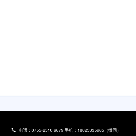
电话：0755-2510 6679 手机：18025335965（微同）