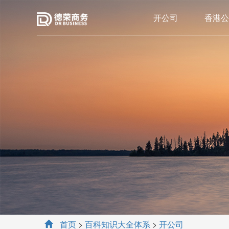
开公司
香港公
首页
>
百科知识大全体系
>
开公司