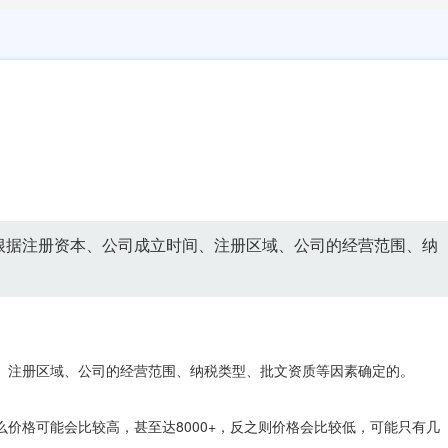
根据注册资本、公司成立时间、注册区域、公司的经营范围、纳
、注册区域、公司的经营范围、纳税类型、批文资质等因素确定的。
价格可能会比较高，甚至达8000+，反之则价格会比较低，可能只有几