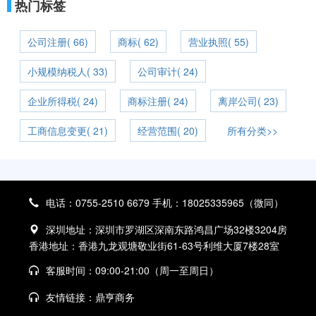
热门标签
公司注册( 66)
商标( 62)
营业执照( 55)
小规模纳税人( 33)
公司审计( 24)
企业所得税( 24)
商标注册( 24)
离岸公司( 23)
工商信息变更( 21)
经营范围( 20)
所有分类>>
电话：0755-2510 6679 手机：18025335965（微同）
深圳地址：深圳市罗湖区深南东路鸿昌广场32楼3204房
香港地址：香港九龙观塘敬业街61-63号利维大厦7楼28室
客服时间：09:00-21:00（周一至周日）
友情链接：
鼎亨商务