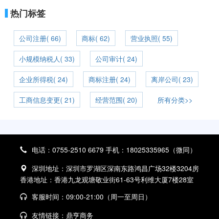
热门标签
公司注册( 66)
商标( 62)
营业执照( 55)
小规模纳税人( 33)
公司审计( 24)
企业所得税( 24)
商标注册( 24)
离岸公司( 23)
工商信息变更( 21)
经营范围( 20)
所有分类>>
电话：0755-2510 6679 手机：18025335965（微同）
深圳地址：深圳市罗湖区深南东路鸿昌广场32楼3204房
香港地址：香港九龙观塘敬业街61-63号利维大厦7楼28室
客服时间：09:00-21:00（周一至周日）
友情链接：
鼎亨商务