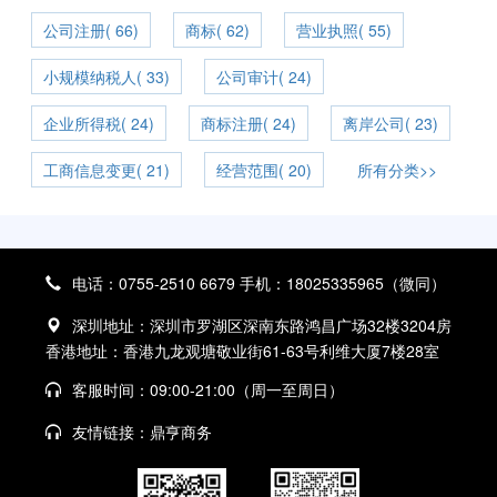
公司注册( 66)
商标( 62)
营业执照( 55)
小规模纳税人( 33)
公司审计( 24)
企业所得税( 24)
商标注册( 24)
离岸公司( 23)
工商信息变更( 21)
经营范围( 20)
所有分类>>
电话：0755-2510 6679 手机：18025335965（微同）
深圳地址：深圳市罗湖区深南东路鸿昌广场32楼3204房
香港地址：香港九龙观塘敬业街61-63号利维大厦7楼28室
客服时间：09:00-21:00（周一至周日）
友情链接：
鼎亨商务