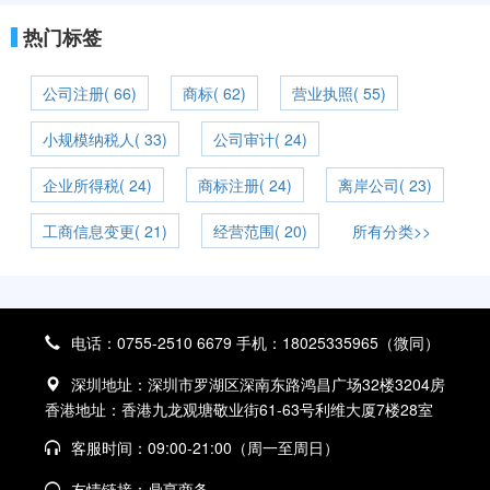
热门标签
公司注册( 66)
商标( 62)
营业执照( 55)
小规模纳税人( 33)
公司审计( 24)
企业所得税( 24)
商标注册( 24)
离岸公司( 23)
工商信息变更( 21)
经营范围( 20)
所有分类>>
电话：0755-2510 6679 手机：18025335965（微同）
深圳地址：深圳市罗湖区深南东路鸿昌广场32楼3204房
香港地址：香港九龙观塘敬业街61-63号利维大厦7楼28室
客服时间：09:00-21:00（周一至周日）
友情链接：
鼎亨商务