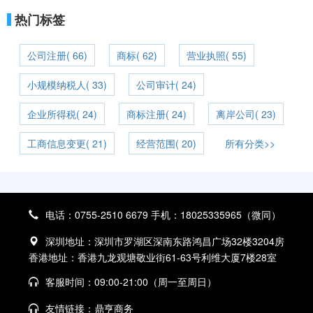
热门标签
公司注册( 66)
商标( 62)
营业执照( 55)
小规模纳税人( 33)
公司审计( 24)
企业所得税( 24)
商标注册( 24)
离岸公司( 23)
工商信息变更( 21)
经营范围( 20)
所有分类>>
电话：0755-2510 6679 手机：18025335965（微同）
深圳地址：深圳市罗湖区深南东路鸿昌广场32楼3204房
香港地址：香港九龙观塘敬业街61-63号利维大厦7楼28室
客服时间：09:00-21:00（周一至周日）
友情链接：
鼎亨商务