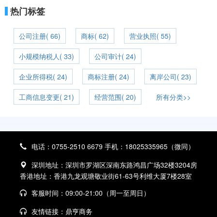
热门标签
公司注册( 66)
商标( 62)
营业执照( 55)
小规模纳税人( 33)
公司审计( 24)
企业所得税( 24)
商标注册( 24)
离岸公司( 23)
工商信息变更( 21)
经营范围( 20)
所有分类>>
电话：0755-2510 6679 手机：18025335965（微同）
深圳地址：深圳市罗湖区深南东路鸿昌广场32楼3204房
香港地址：香港九龙观塘敬业街61-63号利维大厦7楼28室
客服时间：09:00-21:00（周一至周日）
友情链接：
鼎亨商务