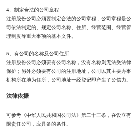
4、制定合法的公司章程
注册股份公司必须要制定合法的公司章程，公司章程是公
司依法制定的、规定公司名称、住所、经营范围、经营管
理制度等重大事项的基本文件。
5、有公司的名称及公司住所
注册股份公司必须要有公司名称，没有名称则无法受法律
保护；另外必须要有公司的注册地址，公司以其主要办事
机构所在地为住所，公司地址一经登记即产生了公信力。
法律依据
可参考《中华人民共和国公司法》第二十三条，在设立有
限责任公司，应具备的条件。