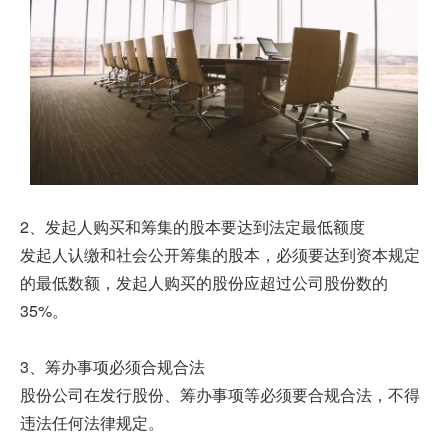
2、发起人购买和筹集的股本要达到法定最低额度
发起人认缴和社会公开筹集的股本，必须要达到资本规定
的最低数额，发起人购买的股份应超过公司股份数的
35%。
3、筹办事项必须合规合法
股份公司在发行股份、筹办事项等必须要合规合法，不得
违法任何法律规定。