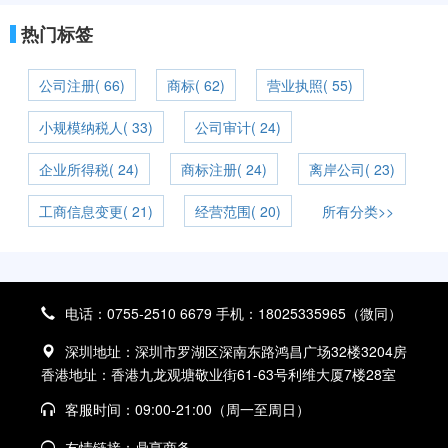
热门标签
公司注册( 66)
商标( 62)
营业执照( 55)
小规模纳税人( 33)
公司审计( 24)
企业所得税( 24)
商标注册( 24)
离岸公司( 23)
工商信息变更( 21)
经营范围( 20)
所有分类>>
电话：0755-2510 6679 手机：18025335965（微同）
深圳地址：深圳市罗湖区深南东路鸿昌广场32楼3204房
香港地址：香港九龙观塘敬业街61-63号利维大厦7楼28室
客服时间：09:00-21:00（周一至周日）
友情链接：
鼎亨商务