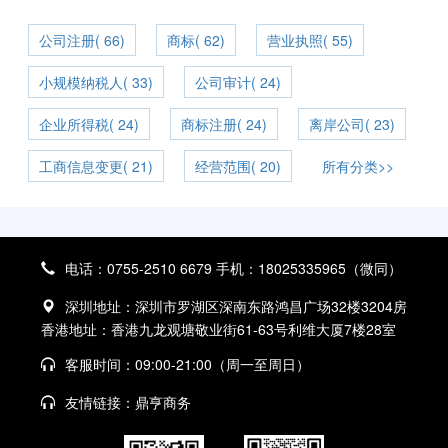
公司注册( 66)
商标( 62)
营业执照( 55)
小规模纳税人( 33)
公司审计( 24)
企业所得税( 24)
商标注册( 24)
离岸公司( 23)
工商信息变更( 21)
经营范围( 20)
所有分类>>
电话：0755-2510 6679 手机：18025335965（微同）
深圳地址：深圳市罗湖区深南东路鸿昌广场32楼3204房
香港地址：香港九龙观塘敬业街61-63号利维大厦7楼28室
客服时间：09:00-21:00（周一至周日）
友情链接：
鼎亨商务