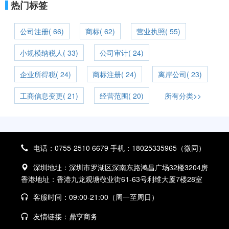
热门标签
公司注册( 66)
商标( 62)
营业执照( 55)
小规模纳税人( 33)
公司审计( 24)
企业所得税( 24)
商标注册( 24)
离岸公司( 23)
工商信息变更( 21)
经营范围( 20)
所有分类>>
电话：0755-2510 6679 手机：18025335965（微同）
深圳地址：深圳市罗湖区深南东路鸿昌广场32楼3204房
香港地址：香港九龙观塘敬业街61-63号利维大厦7楼28室
客服时间：09:00-21:00（周一至周日）
友情链接：
鼎亨商务