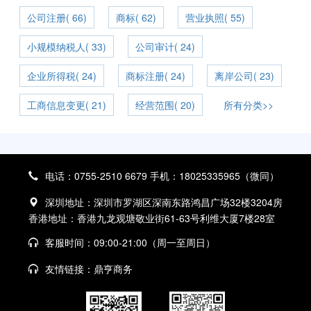
公司注册( 66)
商标( 62)
营业执照( 55)
小规模纳税人( 33)
公司审计( 24)
企业所得税( 24)
商标注册( 24)
离岸公司( 23)
工商信息变更( 21)
经营范围( 20)
所有分类>>
电话：0755-2510 6679 手机：18025335965（微同）
深圳地址：深圳市罗湖区深南东路鸿昌广场32楼3204房
香港地址：香港九龙观塘敬业街61-63号利维大厦7楼28室
客服时间：09:00-21:00（周一至周日）
友情链接：
鼎亨商务