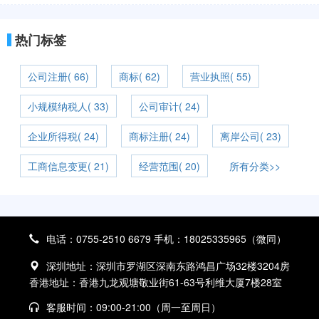
热门标签
公司注册( 66)
商标( 62)
营业执照( 55)
小规模纳税人( 33)
公司审计( 24)
企业所得税( 24)
商标注册( 24)
离岸公司( 23)
工商信息变更( 21)
经营范围( 20)
所有分类>>
电话：0755-2510 6679 手机：18025335965（微同）
深圳地址：深圳市罗湖区深南东路鸿昌广场32楼3204房
香港地址：香港九龙观塘敬业街61-63号利维大厦7楼28室
客服时间：09:00-21:00（周一至周日）