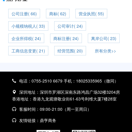
公司注册( 66)
商标( 62)
营业执照( 55)
小规模纳税人( 33)
公司审计( 24)
企业所得税( 24)
商标注册( 24)
离岸公司( 23)
工商信息变更( 21)
经营范围( 20)
所有分类>>
电话：0755-2510 6679 手机：18025335965（微同）
深圳地址：深圳市罗湖区深南东路鸿昌广场32楼3204房
香港地址：香港九龙观塘敬业街61-63号利维大厦7楼28室
客服时间：09:00-21:00（周一至周日）
友情链接：
鼎亨商务