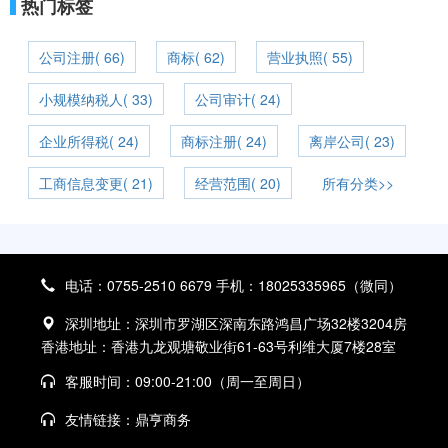
热门标签
公司注册( 66)
商标( 62)
营业执照( 55)
小规模纳税人( 33)
公司审计( 24)
企业所得税( 24)
商标注册( 24)
离岸公司( 23)
工商信息变更( 21)
经营范围( 20)
所有分类>>
电话：0755-2510 6679 手机：18025335965（微同）
深圳地址：深圳市罗湖区深南东路鸿昌广场32楼3204房
香港地址：香港九龙观塘敬业街61-63号利维大厦7楼28室
客服时间：09:00-21:00（周一至周日）
友情链接：
鼎亨商务