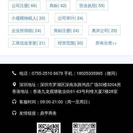
公司注册( 66)
商标( 62)
营业执照( 55)
小规模纳税人( 33)
公司审计( 24)
企业所得税( 24)
商标注册( 24)
离岸公司( 23)
工商信息变更( 21)
经营范围( 20)
所有分类>>
电话：0755-2510 6679 手机：18025335965（微同）
深圳地址：深圳市罗湖区深南东路鸿昌广场32楼3204房
香港地址：香港九龙观塘敬业街61-63号利维大厦7楼28室
客服时间：09:00-21:00（周一至周日）
友情链接：
鼎亨商务