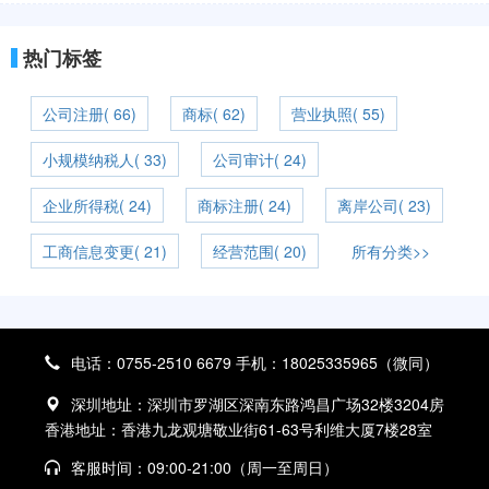
热门标签
公司注册( 66)
商标( 62)
营业执照( 55)
小规模纳税人( 33)
公司审计( 24)
企业所得税( 24)
商标注册( 24)
离岸公司( 23)
工商信息变更( 21)
经营范围( 20)
所有分类>>
电话：0755-2510 6679 手机：18025335965（微同）
深圳地址：深圳市罗湖区深南东路鸿昌广场32楼3204房
香港地址：香港九龙观塘敬业街61-63号利维大厦7楼28室
客服时间：09:00-21:00（周一至周日）