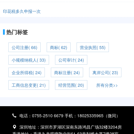
印花税多久申报一次
热门标签
公司注册( 66)
商标( 62)
营业执照( 55)
小规模纳税人( 33)
公司审计( 24)
企业所得税( 24)
商标注册( 24)
离岸公司( 23)
工商信息变更( 21)
经营范围( 20)
所有分类>>
电话：0755-2510 6679 手机：18025335965（微同）
深圳地址：深圳市罗湖区深南东路鸿昌广场32楼3204房
香港地址：香港九龙观塘敬业街61-63号利维大厦7楼28室