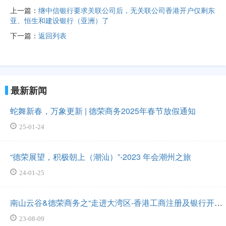
上一篇：
继中信银行要求关联公司后，无关联公司香港开户仅剩东
亚、恒生和建设银行（亚洲）了
下一篇：
返回列表
最新新闻
蛇舞新春，万象更新 | 德荣商务2025年春节放假通知
25-01-24
“德荣展望，积极朝上（潮汕）”-2023 年会潮州之旅
24-01-25
南山云谷&德荣商务之“走进大湾区-香港工商注册及银行开
户”讲座圆满结束
23-08-09