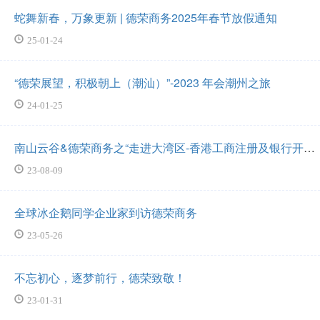
蛇舞新春，万象更新 | 德荣商务2025年春节放假通知
25-01-24
“德荣展望，积极朝上（潮汕）”-2023 年会潮州之旅
24-01-25
南山云谷&德荣商务之“走进大湾区-香港工商注册及银行开
户”讲座圆满结束
23-08-09
全球冰企鹅同学企业家到访德荣商务
23-05-26
不忘初心，逐梦前行，德荣致敬！
23-01-31