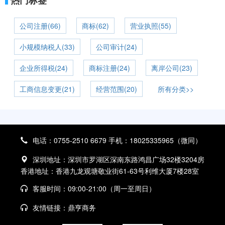
热门标签
公司注册(66)
商标(62)
营业执照(55)
小规模纳税人(33)
公司审计(24)
企业所得税(24)
商标注册(24)
离岸公司(23)
工商信息变更(21)
经营范围(20)
所有分类>>
电话：0755-2510 6679 手机：18025335965（微同）
深圳地址：深圳市罗湖区深南东路鸿昌广场32楼3204房
香港地址：香港九龙观塘敬业街61-63号利维大厦7楼28室
客服时间：09:00-21:00（周一至周日）
友情链接：
鼎亨商务