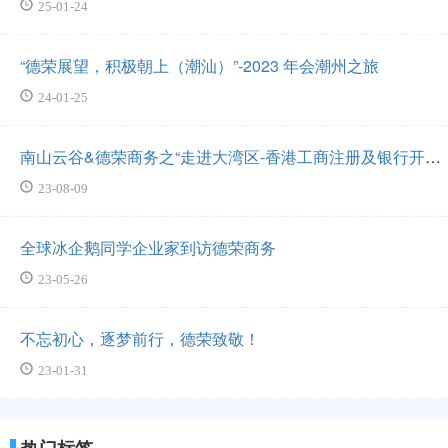
25-01-24
“德荣展望，积极朝上（潮汕）”-2023 年会潮州之旅
24-01-25
南山云谷&德荣商务之“走进大湾区-香港工商注册及银行开
户”讲座圆满结束
23-08-09
全球冰企鹅同学企业家到访德荣商务
23-05-26
不忘初心，逐梦前行，德荣致敬！
23-01-31