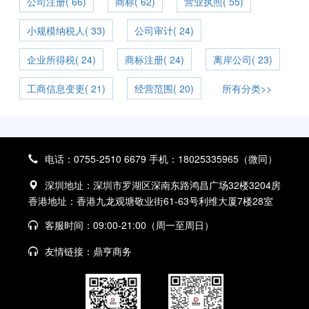
公司注册( 66)
商标( 62)
营业执照( 55)
小规模纳税人( 33)
公司审计( 24)
企业所得税( 24)
商标注册( 24)
离岸公司( 23)
工商信息变更( 21)
经营范围( 20)
所有分类>>
电话：0755-2510 6679 手机：18025335965（微同）
深圳地址：深圳市罗湖区深南东路鸿昌广场32楼3204房
香港地址：香港九龙观塘敬业街61-63号利维大厦7楼28室
客服时间：09:00-21:00（周一至周日）
友情链接：
鼎亨商务