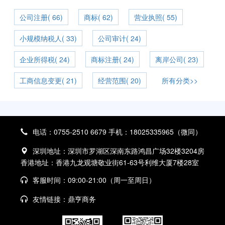
公司注册( 66)
商标( 62)
营业执照( 55)
小规模纳税人( 33)
公司审计( 24)
企业所得税( 24)
商标注册( 24)
离岸公司( 23)
工商信息变更( 21)
经营范围( 20)
所有分类>>
电话：0755-2510 6679 手机：18025335965（微同）
深圳地址：深圳市罗湖区深南东路鸿昌广场32楼3204房
香港地址：香港九龙观塘敬业街61-63号利维大厦7楼28室
客服时间：09:00-21:00（周一至周日）
友情链接：
鼎亨商务