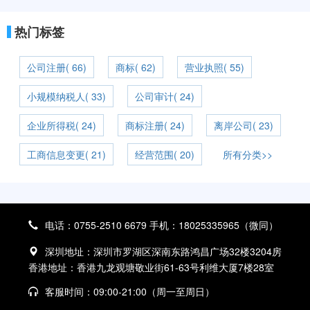
热门标签
公司注册( 66)
商标( 62)
营业执照( 55)
小规模纳税人( 33)
公司审计( 24)
企业所得税( 24)
商标注册( 24)
离岸公司( 23)
工商信息变更( 21)
经营范围( 20)
所有分类>>
电话：0755-2510 6679 手机：18025335965（微同）
深圳地址：深圳市罗湖区深南东路鸿昌广场32楼3204房
香港地址：香港九龙观塘敬业街61-63号利维大厦7楼28室
客服时间：09:00-21:00（周一至周日）