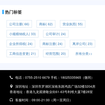
热门标签
公司注册( 66)
商标( 62)
营业执照( 55)
小规模纳税人( 33)
公司审计( 24)
企业所得税( 24)
商标注册( 24)
离岸公司( 23)
工商信息变更( 21)
经营范围( 20)
所有分类>>
电话：0755-2510 6679 手机：18025335965（微同）
深圳地址：深圳市罗湖区深南东路鸿昌广场32楼3204房
香港地址：香港九龙观塘敬业街61-63号利维大厦7楼28室
客服时间：09:00-21:00（周一至周日）