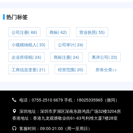
热门标签
公司注册( 66)
商标( 62)
营业执照( 55)
小规模纳税人( 33)
公司审计( 24)
企业所得税( 24)
商标注册( 24)
离岸公司( 23)
工商信息变更( 21)
经营范围( 20)
所有分类>>
电话：0755-2510 6679 手机：18025335965（微同）
深圳地址：深圳市罗湖区深南东路鸿昌广场32楼3204房
香港地址：香港九龙观塘敬业街61-63号利维大厦7楼28室
客服时间：09:00-21:00（周一至周日）