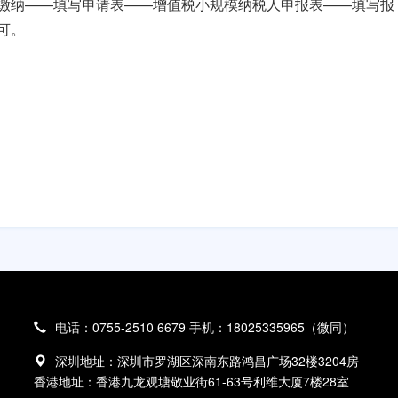
缴纳——填写申请表——增值税小规模纳税人申报表——填写报
可。
电话：0755-2510 6679 手机：18025335965（微同）
深圳地址：深圳市罗湖区深南东路鸿昌广场32楼3204房
香港地址：香港九龙观塘敬业街61-63号利维大厦7楼28室