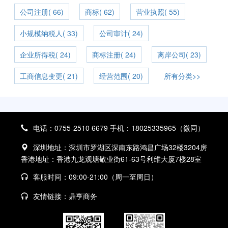
公司注册( 66)
商标( 62)
营业执照( 55)
小规模纳税人( 33)
公司审计( 24)
企业所得税( 24)
商标注册( 24)
离岸公司( 23)
工商信息变更( 21)
经营范围( 20)
所有分类>>
电话：0755-2510 6679 手机：18025335965（微同）
深圳地址：深圳市罗湖区深南东路鸿昌广场32楼3204房
香港地址：香港九龙观塘敬业街61-63号利维大厦7楼28室
客服时间：09:00-21:00（周一至周日）
友情链接：
鼎亨商务